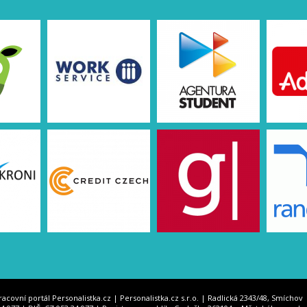
racovní portál Personalistka.cz | Personalistka.cz s.r.o. | Radlická 2343/48, Smíchov 