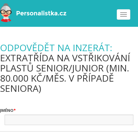
Toggle
navigat
ODPOVĚDĚT NA INZERÁT:
EXTRATŘÍDA NA VSTŘIKOVÁNÍ
PLASTŮ SENIOR/JUNIOR (MIN.
80.000 KČ/MĚS. V PŘÍPADĚ
SENIORA)
JMÉNO