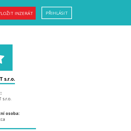
PŘIHLÁSIT
VLOŽIT INZERÁT
T s.r.o.
:
 s.r.o.
ní osoba:
cca