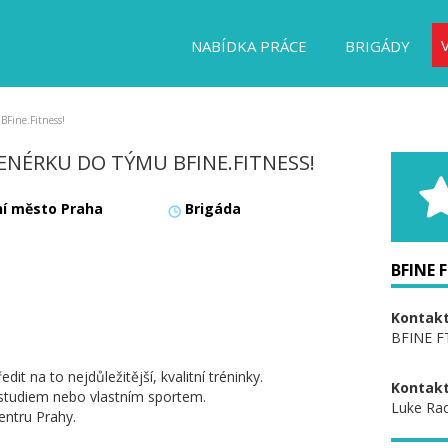
NABÍDKA PRÁCE
BRIGÁDY
BFine.Fitness!
ENÉRKU DO TÝMU BFINE.FITNESS!
ní město Praha
Brigáda
BFINE F
Kontakt
BFINE FT
t na to nejdůležitější, kvalitní tréninky.
Kontakt
e studiem nebo vlastním sportem.
Luke Ra
entru Prahy.