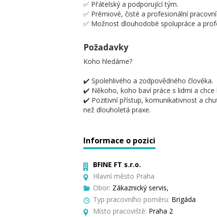
✅ Přátelský a podporující tým.
✅ Prémiové, čisté a profesionální pracovní
✅ Možnost dlouhodobé spolupráce a profe
Požadavky
Koho hledáme?
✔️ Spolehlivého a zodpovědného člověka.
✔️ Někoho, koho baví práce s lidmi a chce
✔️ Pozitivní přístup, komunikativnost a chuť
než dlouholetá praxe.
Informace o pozici
BFINE FT s.r.o.
Hlavní město Praha
Obor:
Zákaznický servis,
Typ pracovního poměru:
Brigáda
Místo pracoviště:
Praha 2