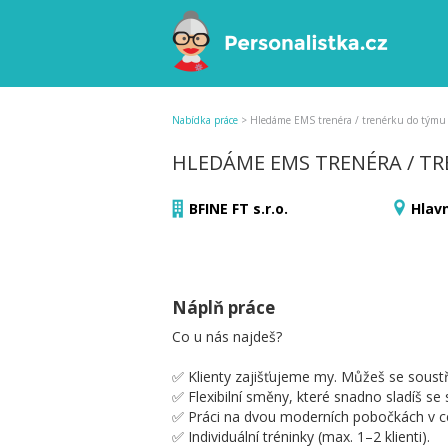
Nabídka práce
>
Hledáme EMS trenéra / trenérku do týmu 
HLEDÁME EMS TRENÉRA / TR
BFINE FT s.r.o.
Hlav
Náplň práce
Co u nás najdeš?
✅ Klienty zajišťujeme my. Můžeš se soustředi
✅ Flexibilní směny, které snadno sladíš s
✅ Práci na dvou moderních pobočkách v c
✅ Individuální tréninky (max. 1–2 klienti).