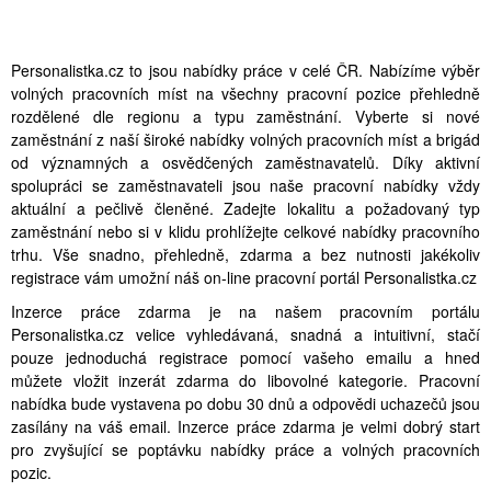
Personalistka.cz to jsou nabídky práce v celé ČR. Nabízíme výběr
volných pracovních míst na všechny pracovní pozice přehledně
rozdělené dle regionu a typu zaměstnání. Vyberte si nové
zaměstnání z naší široké nabídky volných pracovních míst a brigád
od významných a osvědčených zaměstnavatelů. Díky aktivní
spolupráci se zaměstnavateli jsou naše pracovní nabídky vždy
aktuální a pečlivě členěné. Zadejte lokalitu a požadovaný typ
zaměstnání nebo si v klidu prohlížejte celkové nabídky pracovního
trhu. Vše snadno, přehledně, zdarma a bez nutnosti jakékoliv
registrace vám umožní náš on-line pracovní portál Personalistka.cz
Inzerce práce zdarma je na našem pracovním portálu
Personalistka.cz velice vyhledávaná, snadná a intuitivní, stačí
pouze jednoduchá registrace pomocí vašeho emailu a hned
můžete vložit inzerát zdarma do libovolné kategorie. Pracovní
nabídka bude vystavena po dobu 30 dnů a odpovědi uchazečů jsou
zasílány na váš email. Inzerce práce zdarma je velmi dobrý start
pro zvyšující se poptávku nabídky práce a volných pracovních
pozic.