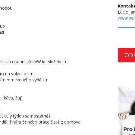
Kontakt
výhodou
Lucie Ja
www.pers
tup
ci
OD
ěsících osobní vůz VW ke služebním i
em na volání a sms
st neomezeného výdělku
, káva, čaj)
i
vat celý týden samostatně)
Anděl (Praha 5) nebo práce čistě z domova