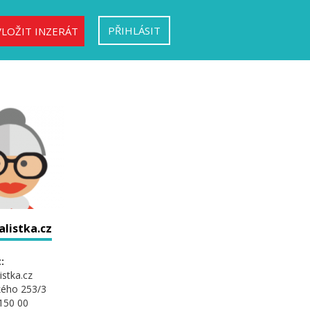
PŘIHLÁSIT
VLOŽIT INZERÁT
alistka.cz
:
istka.cz
kého 253/3
150 00