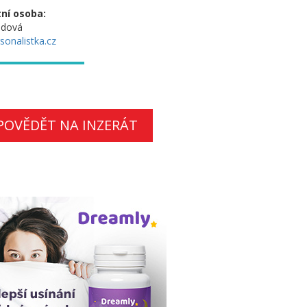
ní osoba:
ndová
onalistka.cz
POVĚDĚT NA INZERÁT