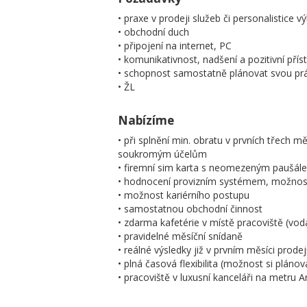
• praxe v prodeji služeb či personalistice 
• obchodní duch
• připojení na internet, PC
• komunikativnost, nadšení a pozitivní přís
• schopnost samostatně plánovat svou prá
• ŽL
Nabízíme
• při splnění min. obratu v prvních třech m
soukromým účelům
• firemní sim karta s neomezeným paušál
• hodnocení provizním systémem, možno
• možnost kariérního postupu
• samostatnou obchodní činnost
• zdarma kafetérie v místě pracoviště (voda
• pravidelné měsíční snídaně
• reálné výsledky již v prvním měsíci prodej
• plná časová flexibilita (možnost si pláno
• pracoviště v luxusní kanceláři na metru 