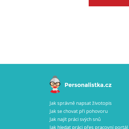
Jak správně napsat životopis
Jak se chovat při pohovoru
Jak najít práci svých snů
Jak hledat práci přes pracovní portál